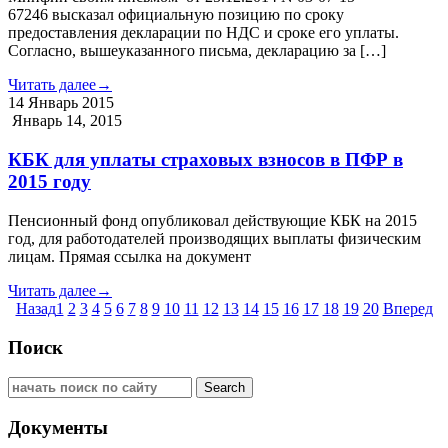
67246 высказал официальную позицию по сроку
предоставления декларации по НДС и сроке его уплаты.
Согласно, вышеуказанного письма, декларацию за […]
Читать далее
→
14
Январь
2015
Январь 14, 2015
КБК для уплаты страховых взносов в ПФР в
2015 году
Пенсионный фонд опубликовал действующие КБК на 2015
год, для работодателей производящих выплаты физическим
лицам. Прямая ссылка на документ
Читать далее
→
Назад
1
2
3
4
5
6
7
8
9
10
11
12
13
14
15
16
17
18
19
20
Вперед
Поиск
Документы