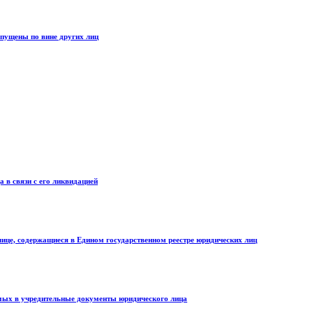
опущены по вине других лиц
 в связи с его ликвидацией
лице, содержащиеся в Едином государственном реестре юридических лиц
имых в учредительные документы юридического лица