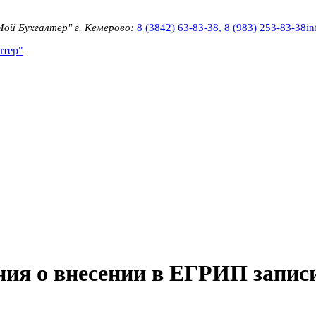
Мой Бухгалтер" г. Кемерово:
8 (3842) 63-83-38, 8 (983) 253-83-38
i
ния о внесении в ЕГРИП запис