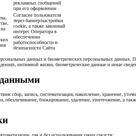
рекламных сообщений
при его оформлении
Согласие пользователя
йлы,
через баннер/настройки
тве,
cookie, а также законный
 на
интерес Оператора в
обеспечении
ских
работоспособности и
ния
безопасности Сайта
персональных данных и биометрических персональных данных. По
еждениях, интимной жизни, биометрические данные и иные сведе
и данными
я: сбор, запись, систематизация, накопление, хранение, уточне
и, обезличивание, блокирование, удаление, уничтожение, а так
ки
втоматизации, так и без использования таких средств;