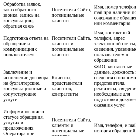
Обработка заявок,
Имя, номер телефона
заказ обратного
Посетители Сайта,
mail при наличии п
звонка, запись на
потенциальные
содержание обраще
консультацию,
клиенты
или комментария
обратная связь
Имя, контактный
Подготовка ответа на
Посетители Сайта,
телефон, адрес
обращение и
клиенты и
электронной почты
коммуникация с
потенциальные
сведения, указанны
пользователем
клиенты
пользователем в
обращении
ФИО, контактные
Заключение и
данные, должность 
исполнение договора
Клиенты,
сведения о полном
на бухгалтерские,
представители
представителя,
консультационные и
клиентов,
реквизиты, сведени
сопутствующие
контрагенты
необходимые для
услуги
подготовки докуме
оказания услуг
Информирование о
статусе обращения,
Посетители Сайта,
услугах и
клиенты и
Имя, телефон, e-mail
предложениях
потенциальные
история обращений
Оператора при