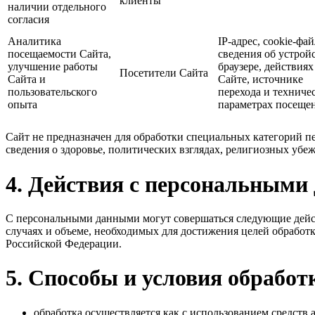
клиенты
наличии отдельного
согласия
Аналитика
IP-адрес, cookie-фа
посещаемости Сайта,
сведения об устройс
улучшение работы
браузере, действиях
Посетители Сайта
Сайта и
Сайте, источнике
пользовательского
перехода и техниче
опыта
параметрах посеще
Сайт не предназначен для обработки специальных категорий 
сведения о здоровье, политических взглядах, религиозных уб
4. Действия с персональным
С персональными данными могут совершаться следующие действи
случаях и объеме, необходимых для достижения целей обработк
Российской Федерации.
5. Способы и условия обработ
обработка осуществляется как с использованием средств а